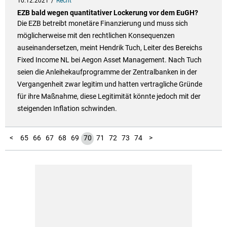
10.12.2021
Recht
EZB bald wegen quantitativer Lockerung vor dem EuGH?
Die EZB betreibt monetäre Finanzierung und muss sich
möglicherweise mit den rechtlichen Konsequenzen
auseinandersetzen, meint Hendrik Tuch, Leiter des Bereichs
Fixed Income NL bei Aegon Asset Management. Nach Tuch
seien die Anleihekaufprogramme der Zentralbanken in der
Vergangenheit zwar legitim und hatten vertragliche Gründe
für ihre Maßnahme, diese Legitimität könnte jedoch mit der
steigenden Inflation schwinden.
10
11
12
13
14
15
16
17
18
19
20
21
22
23
24
25
26
27
28
29
30
31
32
33
34
35
36
37
38
39
40
41
42
43
44
45
46
47
48
49
50
51
52
53
54
55
56
57
58
59
60
61
62
63
64
75
1
2
3
4
5
6
7
8
9
<
65
66
67
68
69
70
71
72
73
74
>