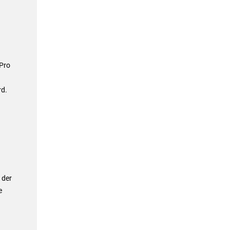
 Pro
rd.
 der
e