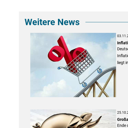
Weitere News
03.11.
Inflat
Deutsc
Inflat
liegt 
25.10.
Großa
Ende 