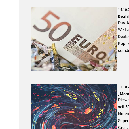
14.10.
Realz
Das Ja
Wertve
Deutsc
Kopf s
comdir
11.10.
„Mone
Die we
seit 5
Noten
Superz
Grenz