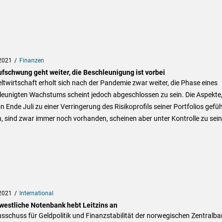
2021
Finanzen
ufschwung geht weiter, die Beschleunigung ist vorbei
ltwirtschaft erholt sich nach der Pandemie zwar weiter, die Phase eines
leunigten Wachstums scheint jedoch abgeschlossen zu sein. Die Aspekte,
n Ende Juli zu einer Verringerung des Risikoprofils seiner Portfolios gefüh
, sind zwar immer noch vorhanden, scheinen aber unter Kontrolle zu sein
2021
International
 westliche Notenbank hebt Leitzins an
sschuss für Geldpolitik und Finanzstabilität der norwegischen Zentralba