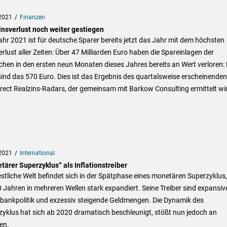
2021
Finanzen
insverlust noch weiter gestiegen
hr 2021 ist für deutsche Sparer bereits jetzt das Jahr mit dem höchsten
rlust aller Zeiten: Über 47 Milliarden Euro haben die Spareinlagen der
hen in den ersten neun Monaten dieses Jahres bereits an Wert verloren:
ind das 570 Euro. Dies ist das Ergebnis des quartalsweise erscheinenden
ect Realzins-Radars, der gemeinsam mit Barkow Consulting ermittelt wi
2021
International
tärer Superzyklus“ als Inflationstreiber
stliche Welt befindet sich in der Spätphase eines monetären Superzyklus,
0 Jahren in mehreren Wellen stark expandiert. Seine Treiber sind expansiv
bankpolitik und exzessiv steigende Geldmengen. Die Dynamik des
yklus hat sich ab 2020 dramatisch beschleunigt, stößt nun jedoch an
en.