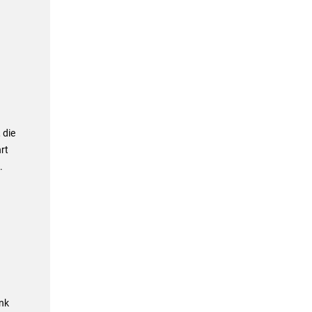
 die
rt
.
nk