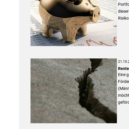
Portfo
dieser
Risiko
21.10.
Rente
Eine 
Förder
(Männe
möcht
geför