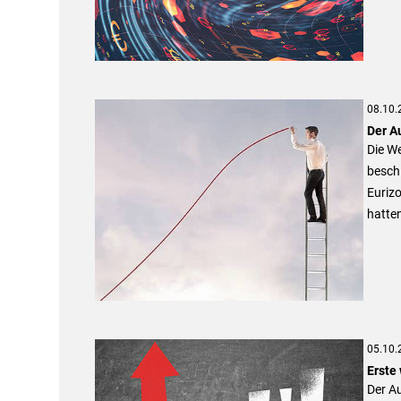
08.10.
Der A
Die We
besch
Eurizo
hatten
05.10.
Erste
Der Au