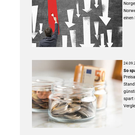
Norges
Norwe
einen 
24.09.
So sp
Preisa
Stand 
günsti
spart 
Vergle