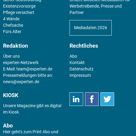
Existenz­vorsorge
Werbetreibende, Presse und
Pflege versichert
Partner
4 Wände
Chefsache
Mediadaten 2026
Fürs Alter
Redaktion
Rechtliches
Über uns
Abo
experten-Netzwerk
Kontakt
E-Mail:
team@experten.de
Datenschutz
Pressemeldungen bitte an:
Impressum
news@experten.de
KIOSK
Unsere Magazine gibt es digital
im
Kiosk
.
Abo
Hier geht's zum Print Abo und