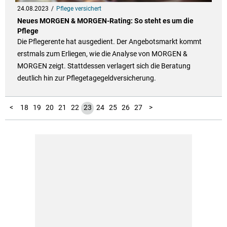
24.08.2023
Pflege versichert
Neues MORGEN & MORGEN-Rating: So steht es um die
Pflege
Die Pflegerente hat ausgedient. Der Angebotsmarkt kommt
erstmals zum Erliegen, wie die Analyse von MORGEN &
MORGEN zeigt. Stattdessen verlagert sich die Beratung
deutlich hin zur Pflegetagegeldversicherung.
10
11
12
13
14
15
16
17
28
29
30
31
32
33
34
35
36
37
38
39
40
41
42
43
44
45
46
47
48
49
50
51
52
53
54
55
56
57
58
59
60
61
62
63
64
65
66
67
68
69
70
71
72
73
74
75
1
2
3
4
5
6
7
8
9
<
18
19
20
21
22
23
24
25
26
27
>