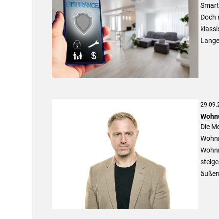
Smart
Doch 
klassi
Lange
29.09.
Wohnu
Die Me
Wohnr
Wohnr
steig
äußer