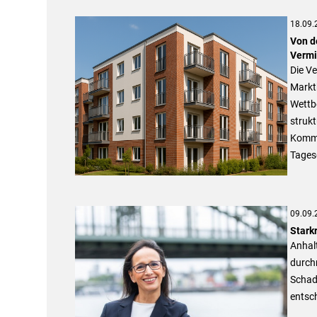
18.09.
Von d
Vermi
Die V
Markt
Wettb
strukt
Kommu
Tages
09.09.
Stark
Anhalt
durchn
Schad
entsch