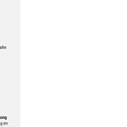
alte
lung
ng im