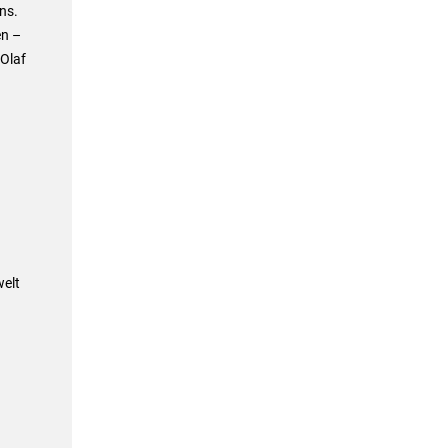
ns.
en –
 Olaf
elt