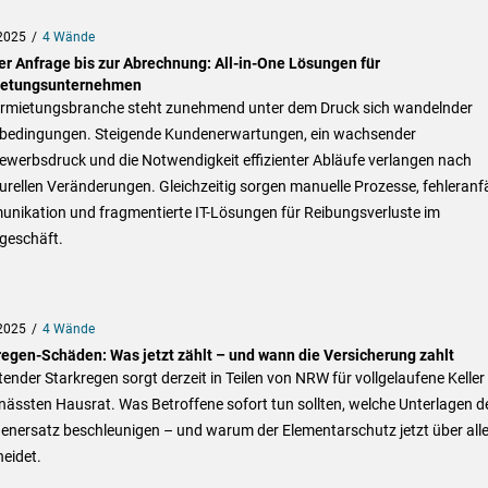
2025
4 Wände
er Anfrage bis zur Abrechnung: All-in-One Lösungen für
etungsunternehmen
ermietungsbranche steht zunehmend unter dem Druck sich wandelnder
bedingungen. Steigende Kundenerwartungen, ein wachsender
ewerbsdruck und die Notwendigkeit effizienter Abläufe verlangen nach
urellen Veränderungen. Gleichzeitig sorgen manuelle Prozesse, fehleranfä
nikation und fragmentierte IT-Lösungen für Reibungsverluste im
geschäft.
2025
4 Wände
regen-Schäden: Was jetzt zählt – und wann die Versicherung zahlt
ender Starkregen sorgt derzeit in Teilen von NRW für vollgelaufene Keller
ässten Hausrat. Was Betroffene sofort tun sollten, welche Unterlagen d
enersatz beschleunigen – und warum der Elementarschutz jetzt über all
eidet.