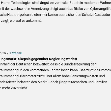
-Home-Technologien sind längst ein zentraler Baustein modernen Wohne
mit der wachsenden Vernetzung steigt auch das Risiko von Cyberangriff
sche Hausratpolicen bieten hier keinen ausreichenden Schutz. Gastautor
 zeigt, worauf es ankommt.
2025
4 Wände
ngsmarkt: Skepsis gegenüber Regierung wächst
hrheit der Deutschen bezweifelt, dass die Bundesregierung den
aummangel in den kommenden Jahren lösen kann. Das zeigt das immow
aummangel-Barometer 2025. Vor allem hohe Sanierungskosten und
ende Mieten belasten den Markt – doch jüngere Menschen und Familien
n mehr Zuversicht.