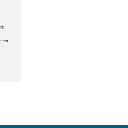
re
ionen