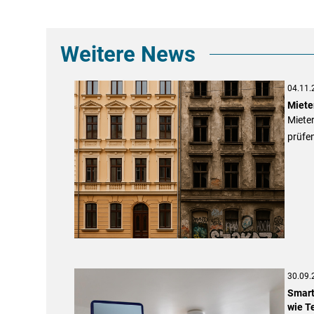
Weitere News
04.11.
Miete
Miete
prüfen
30.09.
Smart
wie T