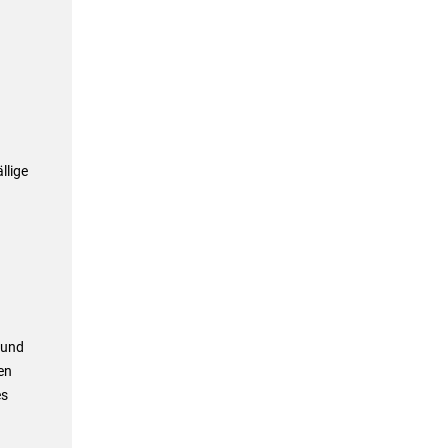
llige
 und
en
es