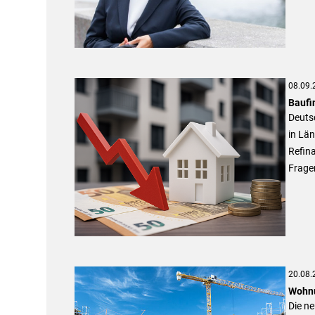
08.09.
Baufi
Deutsc
in Län
Refina
Frage
20.08.
Wohnu
Die ne