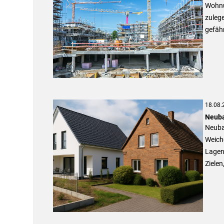
Wohnu
zuleg
gefähr
18.08.
Neuba
Neubau
Weich
Lagen
Ziele