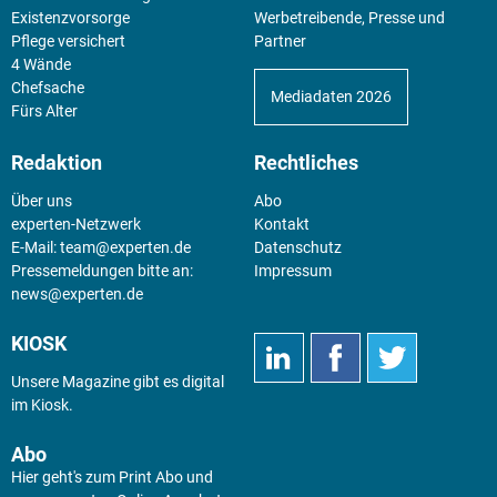
Existenz­vorsorge
Werbetreibende, Presse und
Pflege versichert
Partner
4 Wände
Chefsache
Mediadaten 2026
Fürs Alter
Redaktion
Rechtliches
Über uns
Abo
experten-Netzwerk
Kontakt
E-Mail:
team@experten.de
Datenschutz
Pressemeldungen bitte an:
Impressum
news@experten.de
KIOSK
Unsere Magazine gibt es digital
im
Kiosk
.
Abo
Hier geht's zum Print Abo und