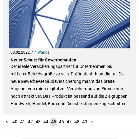
03.02.2022
4 Wände
Neuer Schutz für Gewerbebauten
Der ideale Versicherungspartner für Unternehmen bis
mittlerer Betriebsgröße zu sein: Dafür steht rhion.digital. Die
neue Gewerbe-Gebäudeversicherung macht das breite
Angebot von rhion.digital zur Versicherung von Firmen nun
noch attraktiver. Das Produkt ist passend auf die Zielgruppen
Handwerk, Handel, Büro und Dienstleistungen zugeschnitten.
10
11
12
13
14
15
16
17
18
19
20
21
22
23
24
25
26
27
28
29
30
31
32
33
34
35
36
37
38
39
50
51
52
53
54
55
56
57
58
59
60
1
2
3
4
5
6
7
8
9
<
40
41
42
43
44
45
46
47
48
49
>