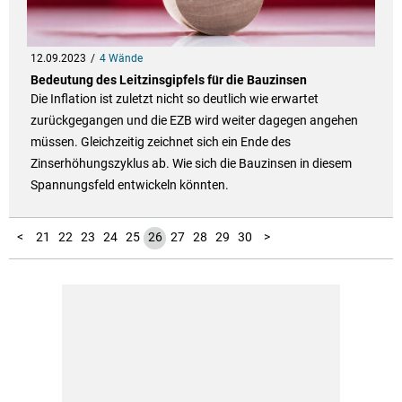
12.09.2023
4 Wände
Bedeutung des Leitzinsgipfels für die Bauzinsen
Die Inflation ist zuletzt nicht so deutlich wie erwartet
zurückgegangen und die EZB wird weiter dagegen angehen
müssen. Gleichzeitig zeichnet sich ein Ende des
Zinserhöhungszyklus ab. Wie sich die Bauzinsen in diesem
Spannungsfeld entwickeln könnten.
10
11
12
13
14
15
16
17
18
19
20
31
32
33
34
35
36
37
38
39
40
41
42
43
44
45
46
47
48
49
50
51
52
53
54
55
56
57
58
59
60
1
2
3
4
5
6
7
8
9
<
21
22
23
24
25
26
27
28
29
30
>