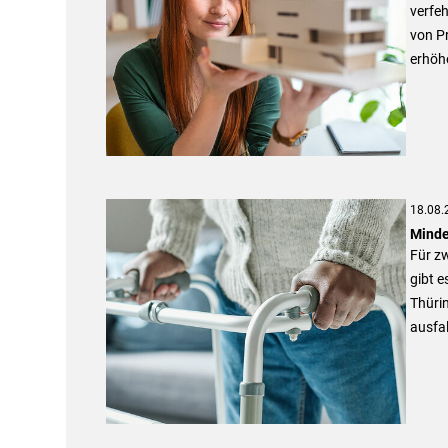
verfeh
von P
erhöh
18.08.
Minde
Für z
gibt e
Thürin
ausfal