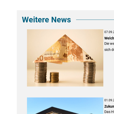
Weitere News
07.09.
Welch
Die we
sich 
01.09.
Zukun
Das Ha