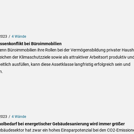
2023
4 Wände
essenkonflikt bei Büroimmobilien
nn Büroimmobilien ihre Rollen bei der Vermögensbildung privater Hausha
eichen der Klimaschutzziele sowie als attraktiver Arbeitsort produktiv un
itlich ausfüllen, kann diese Assetklasse langfristig erfolgreich sein und
n.
2023
4 Wände
olbedarf bei energetischer Gebäudesanierung wird immer größer
ebäudesektor hat zwar ein hohes Einsparpotenzial bei den CO2-Emission