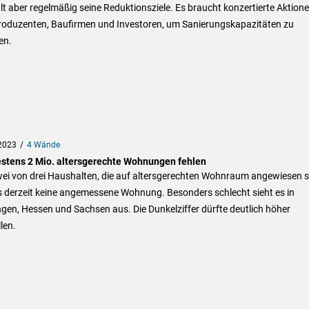
lt aber regelmäßig seine Reduktionsziele. Es braucht konzertierte Aktion
roduzenten, Baufirmen und Investoren, um Sanierungskapazitäten zu
en.
2023
4 Wände
stens 2 Mio. altersgerechte Wohnungen fehlen
wei von drei Haushalten, die auf altersgerechten Wohnraum angewiesen s
s derzeit keine angemessene Wohnung. Besonders schlecht sieht es in
gen, Hessen und Sachsen aus. Die Dunkelziffer dürfte deutlich höher
len.