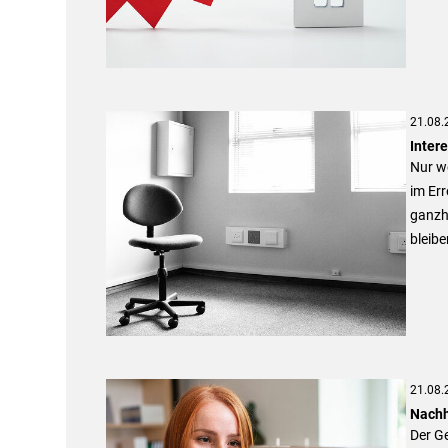
21.08.
Inter
Nur we
im Err
ganzhe
bleibe
21.08.
Nachh
Der G