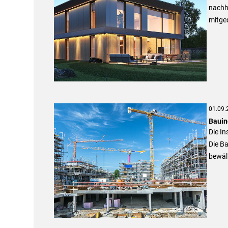
nachh
mitged
01.09.
Bauin
Die I
Die B
bewält