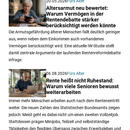
20.05.2026
Fürs Alter
Altersarmut neu bewertet:
Warum Vermögen in der
Rentendebatte stärker
berücksichtigt werden könnte
Die Armutsgefährdung älterer Menschen fällt deutlich geringer
aus, wenn neben dem Einkommen auch vorhandenes
Vermögen berücksichtigt wird. Eine aktuelle IW-Studie stellt
damit zentrale Argumente der laufenden Rentenreformdebatte
infrage.
06.08.2026
Fürs Alter
Rente heißt nicht Ruhestand:
Warum viele Senioren bewusst
weiterarbeiten
Immer mehr Menschen arbeiten auch nach dem Renteneintritt
weiter. Die neuen Zahlen des Statistischen Bundesamts zeigen
jedoch: Meist geht es dabei nicht um einen zweiten Vollzeitjob.
Stattdessen prägen Minijobs, Teilzeit und selbstständige
Tätigkeiten den flexiblen Übergang zwischen Erwerbsleben und