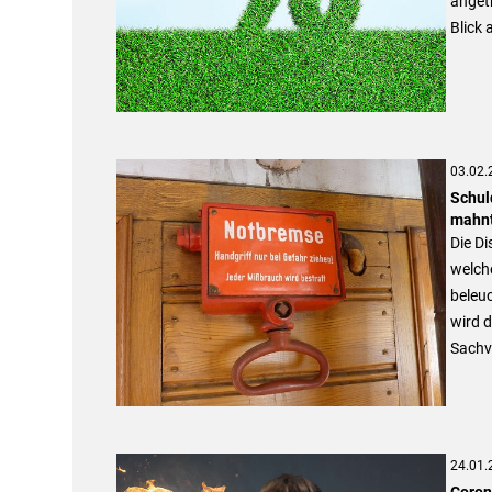
angetr
Blick
03.02.
Schul
mahnt
Die D
welche
beleuc
wird 
Sachve
24.01.
Coron