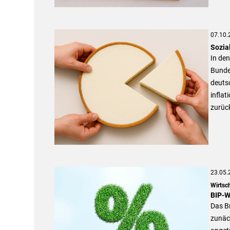
07.10.
Sozia
In de
Bundes
deutsc
inflat
zurüc
23.05.
Wirtsch
BIP-W
Das Br
zunäch