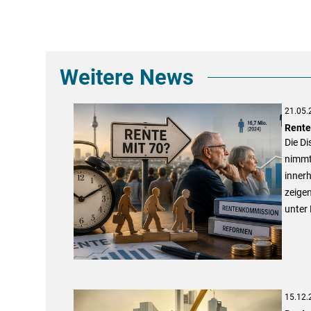
Weitere News
21.05.
Rente
Die Di
nimmt
inner
zeige
unter 
15.12.