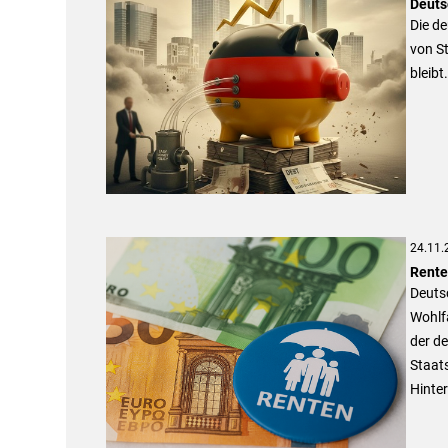
Deuts
Die de
von S
bleibt.
24.11.
Rente
Deutsc
Wohlf
der de
Staats
Hinter