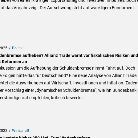
ieben von einem kräftigen Exportanstieg und investiven Impulsen. Doch 
 auf das Vorjahr zeigt: Der Aufschwung steht auf wackligem Fundament.
2025
Politik
denbremse aufheben? Allianz Trade warnt vor fiskalischen Risiken und
 Reformen an
iskussion um die Aufhebung der Schuldenbremse nimmt Fahrt auf. Doch
 Folgen hätte das für Deutschland? Eine neue Analyse von Allianz Trade
htet die Auswirkungen auf Wirtschaft, Investitionen und Inflation. Zude
der Vorschlag einer „dynamischen Schuldenbremse“, wie ihn Bundesbank
rständigenrat empfehlen, kritisch bewertet.
2022
Wirtschaft
a kostete bisher 350 Mrd. Euro Wertschöpfung