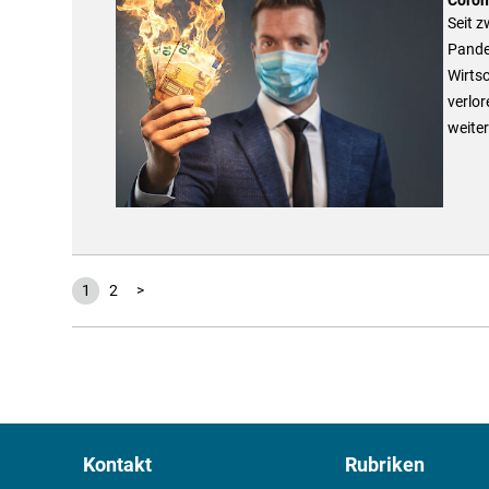
Seit z
Pandem
Wirtsc
verlo
weiter
1
2
>
Kontakt
Rubriken