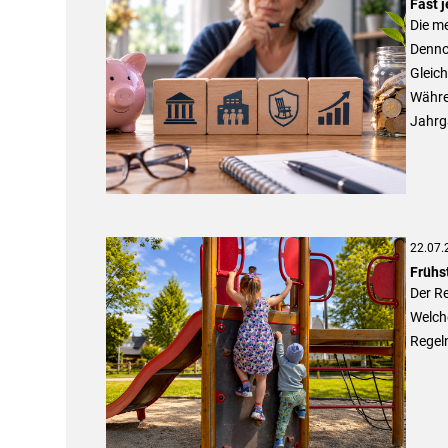
Fast j
Die m
Dennoc
Gleich
Währen
Jahrg
22.07.
Frühs
Der Re
Welche
Regel