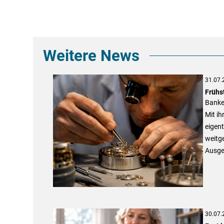
Weitere News
31.07.
Frühst
Banken
Mit ih
eigent
weitge
Ausge
30.07.