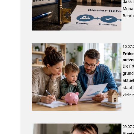
dass i
Monate
Berat
10.07.
Frühs
nutze
Die Fr
grunds
aktuel
staat
viele 
09.07.
Riest