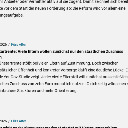
hr Anbieter oder Vermittler aktiv auf sie zugeht. Damit zeichnet sich berei
 vor dem Start der neuen Förderung ab: Die Reform wird vor allem eine
ungsaufgabe.
2026
Fürs Alter
tartrente: Viele Eltern wollen zunächst nur den staatlichen Zuschuss
n
ühstartrente stößt bei vielen Eltern auf Zustimmung. Doch zwischen
ätzlicher Offenheit und konkreter Vorsorge klafft eine deutliche Lücke. E
le YouGov-Studie zeigt: Jeder vierte Elternteil will zunächst ausschließlic
lichen Zuschuss von zehn Euro monatlich nutzen. Gleichzeitig wünschen 
einfachere Strukturen und mehr Orientierung.
2026
Fürs Alter
er wirkt nach: Altersvorsorgedepot startet mit Vertrauensproblem