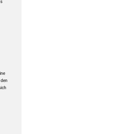
ts
ine
h den
sich