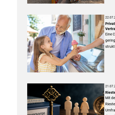
22.07.
Priva
Vertr
Eine C
gerin
strukt
21.07.
Riest
Mit de
Rieste
Umfra