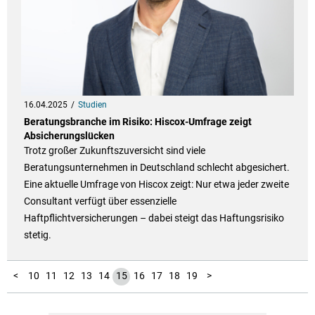
16.04.2025
Studien
Beratungsbranche im Risiko: Hiscox-Umfrage zeigt
Absicherungslücken
Trotz großer Zukunftszuversicht sind viele
Beratungsunternehmen in Deutschland schlecht abgesichert.
Eine aktuelle Umfrage von Hiscox zeigt: Nur etwa jeder zweite
Consultant verfügt über essenzielle
Haftpflichtversicherungen – dabei steigt das Haftungsrisiko
stetig.
20
21
22
23
24
25
26
27
28
29
30
31
32
33
34
35
36
37
38
39
1
2
3
4
5
6
7
8
9
<
10
11
12
13
14
15
16
17
18
19
>