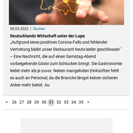
30.03.2022
Studien
Deutschlands Wirtschaft unter der Lupe
„Aufgrund eines positiven Corona-Falls und fehlender
Vertretung bleibt unser Restaurant heute leider geschlossen“
– Eine Nachricht, die auf einen Samstag-Abend
vorbeigehende Gäste zum Schlucken bringt. Die Gastronomie
leidet mehr als je zuvor. Neben mangelnden Einkünften fehlt
es auch an Personal, da die Branche längst keinen sicheren
Anker mehr bietet. Au
10
11
12
13
14
15
16
17
18
19
20
21
22
23
24
25
36
37
38
39
1
2
3
4
5
6
7
8
9
<
26
27
28
29
30
31
32
33
34
35
>