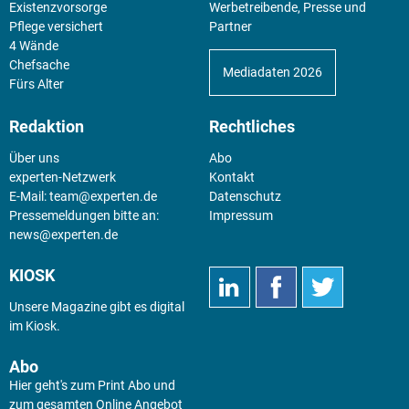
Existenz­vorsorge
Werbetreibende, Presse und
Pflege versichert
Partner
4 Wände
Chefsache
Mediadaten 2026
Fürs Alter
Redaktion
Rechtliches
Über uns
Abo
experten-Netzwerk
Kontakt
E-Mail:
team@experten.de
Datenschutz
Pressemeldungen bitte an:
Impressum
news@experten.de
KIOSK
Unsere Magazine gibt es digital
im
Kiosk
.
Abo
Hier geht's zum Print Abo und
zum gesamten Online Angebot