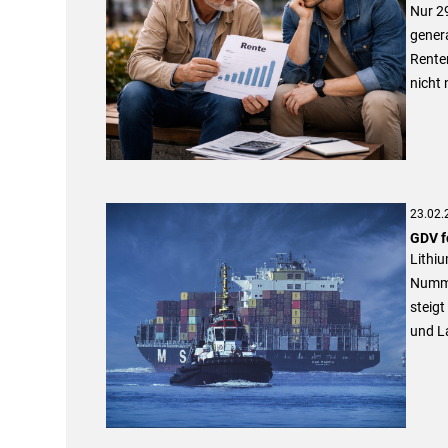
Nur 29
genera
Rente
nicht
23.02.
GDV f
Lithi
Numme
steigt
und L