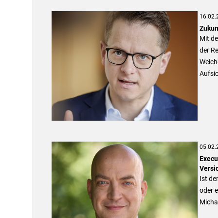
16.02.
Zukun
Mit d
der Re
Weiche
Aufsi
05.02.
Execu
Versi
Ist de
oder e
Michae