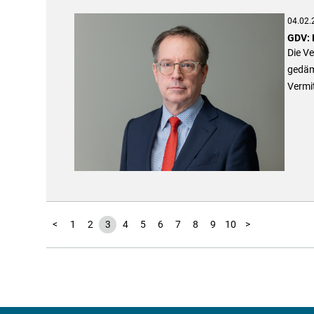
04.02.
GDV: 
Die Ve
gedämp
Vermit
11
12
13
14
15
16
17
18
19
20
21
22
23
24
25
26
27
28
29
30
31
32
33
34
35
36
37
38
39
40
41
42
43
44
45
46
47
48
49
50
51
52
53
54
55
56
57
58
59
<
1
2
3
4
5
6
7
8
9
10
>