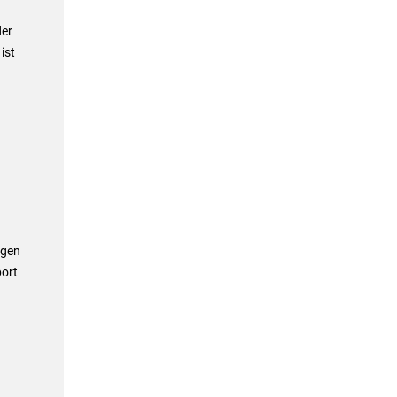
der
ist
ngen
port