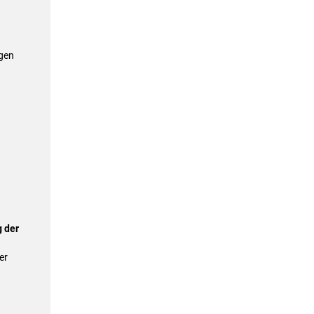
gen
 der
er