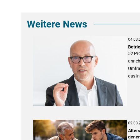
Weitere News
04.03.
Betri
52 Pr
anneh
Umfrag
das in
02.03.
Alter
gener