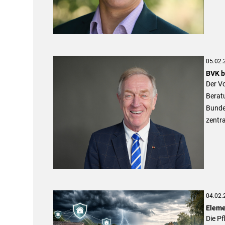
05.02.
BVK b
Der V
Beratu
Bunde
zentr
04.02.
Eleme
Die Pf