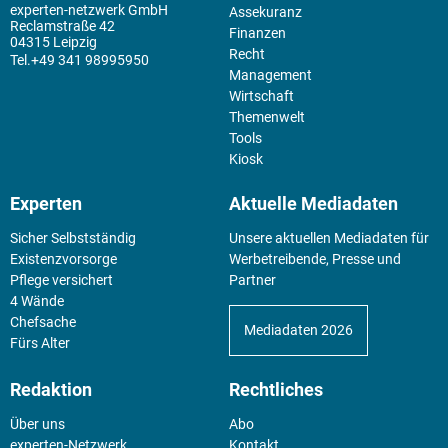
experten-netzwerk GmbH
Assekuranz
Reclamstraße 42
Finanzen
04315 Leipzig
Recht
+49 341 98995950
Management
Wirtschaft
Themenwelt
Tools
Kiosk
Experten
Aktuelle Mediadaten
Sicher Selbstständig
Unsere aktuellen Mediadaten für
Existenz­vorsorge
Werbetreibende, Presse und
Pflege versichert
Partner
4 Wände
Chefsache
Mediadaten 2026
Fürs Alter
Redaktion
Rechtliches
Über uns
Abo
experten-Netzwerk
Kontakt