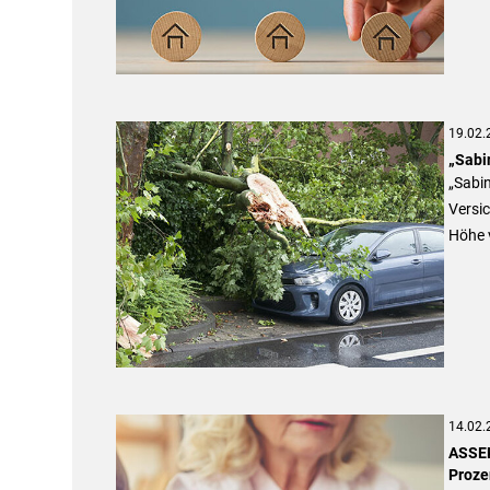
19.02.
„Sabi
„Sabi
Versi
Höhe v
14.02.
ASSEK
Proze