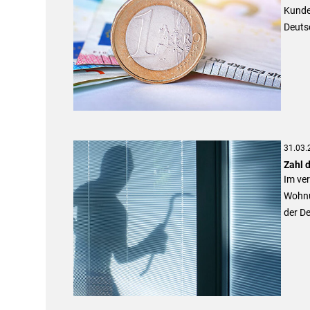
Kunden
Deuts
31.03.
Zahl 
Im ve
Wohnu
der D