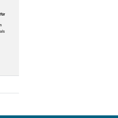
für
n
als