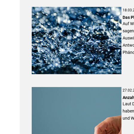
18.03.
Das P
Auf We
sagen 
Auswi
Antwor
Phäno
27.02.
Anzah
Laut 
haben
und W