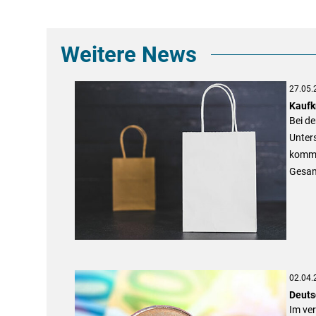
Weitere News
27.05.
Kaufk
Bei de
Unters
kommt 
Gesam
02.04.
Deuts
Im ve