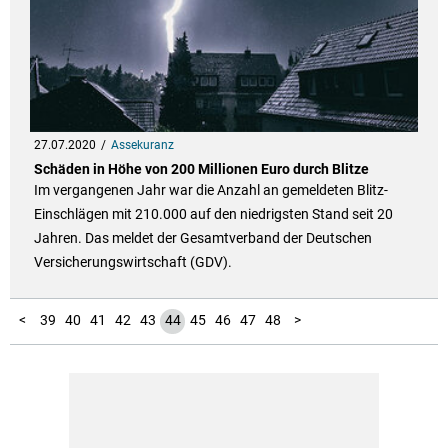
27.07.2020
Assekuranz
Schäden in Höhe von 200 Millionen Euro durch Blitze
Im vergangenen Jahr war die Anzahl an gemeldeten Blitz-
Einschlägen mit 210.000 auf den niedrigsten Stand seit 20
Jahren. Das meldet der Gesamtverband der Deutschen
Versicherungswirtschaft (GDV).
10
11
12
13
14
15
16
17
18
19
20
21
22
23
24
25
26
27
28
29
30
31
32
33
34
35
36
37
38
49
50
51
52
53
54
55
56
57
58
59
1
2
3
4
5
6
7
8
9
<
39
40
41
42
43
44
45
46
47
48
>