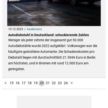
15.12.2023
Assekuranz
Autodiebstahl in Deutschland: schockierende Zahlen
Weniger als jeder zehnte der insgesamt gut 50.000
Autodiebstähle wurde 2022 aufgeklärt. Volkswagen war die
häufigste gestohlene Automarke. Die Schadenskosten pro
Diebstahl liegen mit durchschnittlich 21.5696 Euro in Berlin
am höchsten, und in Bremen mit rund 12.000 Euro am
geringsten.
10
11
12
13
14
25
26
27
28
29
30
31
32
33
34
35
36
37
38
39
40
41
42
43
44
45
46
47
48
49
50
51
52
53
54
55
56
57
58
59
1
2
3
4
5
6
7
8
9
<
15
16
17
18
19
20
21
22
23
24
>