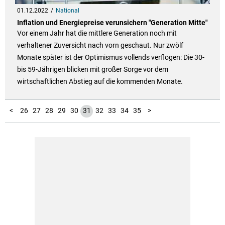
01.12.2022
National
Inflation und Energiepreise verunsichern "Generation Mitte"
Vor einem Jahr hat die mittlere Generation noch mit
verhaltener Zuversicht nach vorn geschaut. Nur zwölf
Monate später ist der Optimismus vollends verflogen: Die 30-
bis 59-Jährigen blicken mit großer Sorge vor dem
wirtschaftlichen Abstieg auf die kommenden Monate.
10
11
12
13
14
15
16
17
18
19
20
21
22
23
24
25
36
37
38
39
40
41
42
43
44
45
46
47
48
49
50
51
52
53
54
55
56
57
58
59
1
2
3
4
5
6
7
8
9
<
26
27
28
29
30
31
32
33
34
35
>