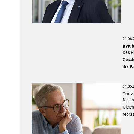
01.06.
BVK b
Das P
Gesch
des B
01.06.
Trotz 
Die fi
Gleich
reprä