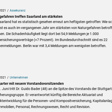
2021
Assekuranz
ge­fah­ren treffen Saar­land am stärks­ten
arland hat es statistisch gesehen erneut am heftigsten getroffen: Wie s
ist es auch im vergangenen Jahr am stärksten von Naturgefahren betrof
n. Die Schadenhäufigkeit liegt dort bei 54,9 Meldungen je 1.000
ersicherungsverträge (+7 Prozent). Im Bundesdurchschnitt sind es 22
enmeldungen. Berlin war mit 3,4 Meldungen am wenigsten betroffen.
2021
Unternehmen
garter mit neuem Vorstandsvorsitzenden
 Juni tritt Dr. Guido Bader (48) an die Spitze des Vorstands der Stuttgart
herungsgruppe. Er verantwortet künftig die Bereiche Aktuariat und
ktentwicklung für die Personen- und Kompositversicherung, Kapitalanla
mmobilien, Personal, Rechnungswesen, Recht und Revision.