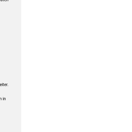
iter.
n in