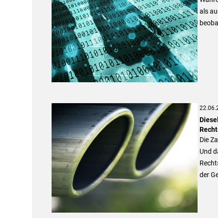
als au
beoba
22.06.
Diese
Recht
Die Za
Und da
Rechts
der Ge