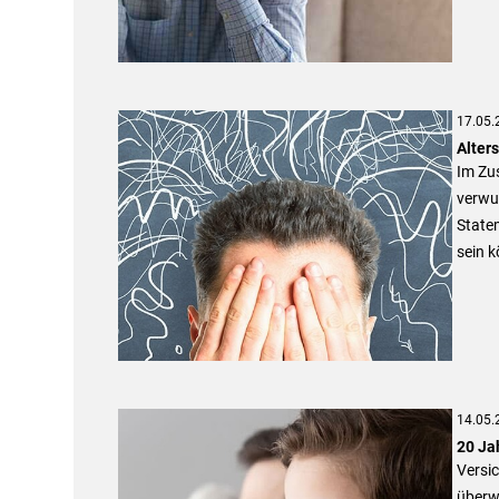
17.05.
Alter
Im Zu
verwu
State
sein k
14.05.
20 Jah
Versic
überwi