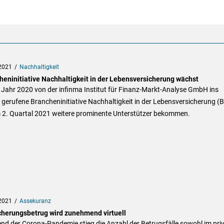
2021
Nachhaltigkeit
heninitiative Nachhaltigkeit in der Lebensversicherung wächst
 Jahr 2020 von der infinma Institut für Finanz-Markt-Analyse GmbH ins
gerufene Brancheninitiative Nachhaltigkeit in der Lebensversicherung (
m 2. Quartal 2021 weitere prominente Unterstützer bekommen.
2021
Assekuranz
cherungsbetrug wird zunehmend virtuell
nd der Corona-Pandemie stieg die Anzahl der Betrugsfälle sowohl im pri