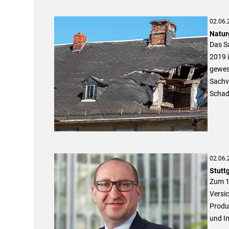
02.06.
Natur­
Das Sa
2019 
gewese
Sachv
Schad
02.06.
Stutt
Zum 1.
Versic
Produ
und I