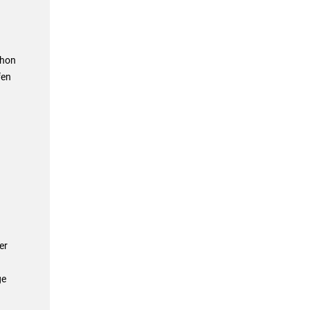
chon
fen
er
ge