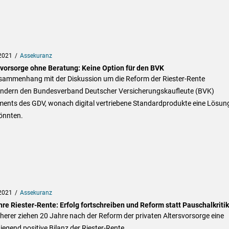
2021
Assekuranz
svorsorge ohne Beratung: Keine Option für den BVK
sammenhang mit der Diskussion um die Reform der Riester-Rente
ndern den Bundesverband Deutscher Versicherungskaufleute (BVK)
ments des GDV, wonach digital vertriebene Standardprodukte eine Lösun
önnten.
2021
Assekuranz
re Ries­ter-Rente: Erfolg fort­schrei­ben und Reform statt Pau­schal­kri­tik
herer ziehen 20 Jahre nach der Reform der privaten Altersvorsorge eine
egend positive Bilanz der Riester-Rente.