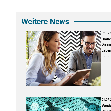
Weitere News
02.07.
Branc
Die im
Leben 
hat i
01.07.
Versi
Währe