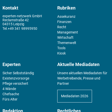
Kontakt
Rubriken
experten-netzwerk GmbH
Assekuranz
Reclamstraße 42
Finanzen
04315 Leipzig
Recht
+49 341 98995950
Management
Wirtschaft
Themenwelt
Tools
Kiosk
Experten
Aktuelle Mediadaten
Sicher Selbstständig
Unsere aktuellen Mediadaten für
Existenz­vorsorge
Werbetreibende, Presse und
Pflege versichert
Partner
4 Wände
Chefsache
Mediadaten 2026
Fürs Alter
Redaktion
Rechtliches