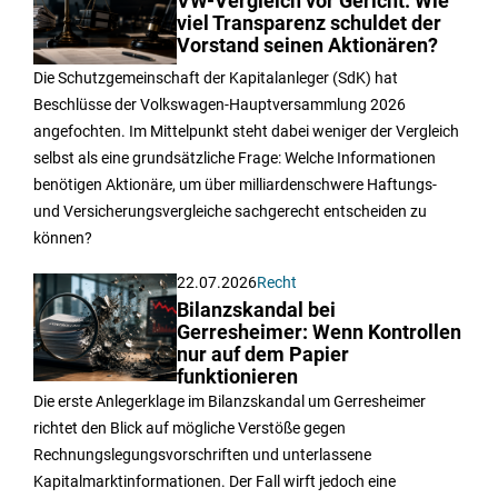
VW-Vergleich vor Gericht: Wie
viel Transparenz schuldet der
Vorstand seinen Aktionären?
Die Schutzgemeinschaft der Kapitalanleger (SdK) hat
Beschlüsse der Volkswagen-Hauptversammlung 2026
angefochten. Im Mittelpunkt steht dabei weniger der Vergleich
selbst als eine grundsätzliche Frage: Welche Informationen
benötigen Aktionäre, um über milliardenschwere Haftungs-
und Versicherungsvergleiche sachgerecht entscheiden zu
können?
22.07.2026
Recht
Bilanzskandal bei
Gerresheimer: Wenn Kontrollen
nur auf dem Papier
funktionieren
Die erste Anlegerklage im Bilanzskandal um Gerresheimer
richtet den Blick auf mögliche Verstöße gegen
Rechnungslegungsvorschriften und unterlassene
Kapitalmarktinformationen. Der Fall wirft jedoch eine