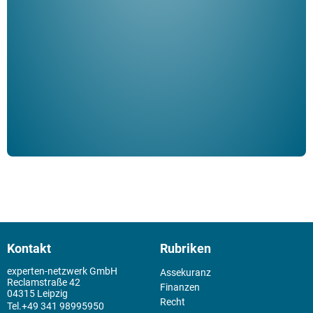
ble
Klau
Schm
der 
Kontakt
Rubriken
experten-netzwerk GmbH
Assekuranz
Reclamstraße 42
Finanzen
04315 Leipzig
Recht
+49 341 98995950