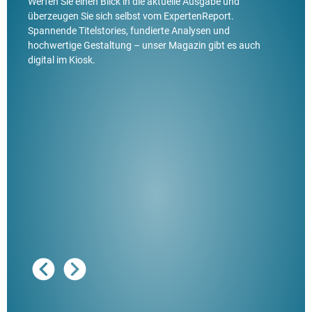
Werfen Sie einen Blick in die aktuelle Ausgabe und
überzeugen Sie sich selbst vom ExpertenReport.
Spannende Titelstories, fundierte Analysen und
hochwertige Gestaltung – unser Magazin gibt es auch
digital im Kiosk.
Ausg
"De
Her