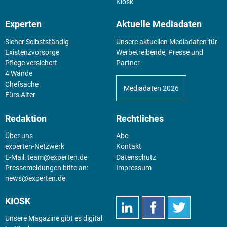
Kiosk
Experten
Aktuelle Mediadaten
Sicher Selbstständig
Unsere aktuellen Mediadaten für
Existenz­vorsorge
Werbetreibende, Presse und
Pflege versichert
Partner
4 Wände
Chefsache
Mediadaten 2026
Fürs Alter
Redaktion
Rechtliches
Über uns
Abo
experten-Netzwerk
Kontakt
E-Mail:
team@experten.de
Datenschutz
Pressemeldungen bitte an:
Impressum
news@experten.de
KIOSK
Unsere Magazine gibt es digital