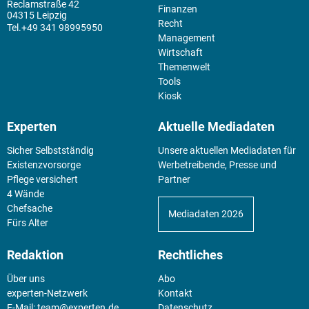
Reclamstraße 42
Finanzen
04315 Leipzig
Recht
+49 341 98995950
Management
Wirtschaft
Themenwelt
Tools
Kiosk
Experten
Aktuelle Mediadaten
Sicher Selbstständig
Unsere aktuellen Mediadaten für
Existenz­vorsorge
Werbetreibende, Presse und
Pflege versichert
Partner
4 Wände
Chefsache
Mediadaten 2026
Fürs Alter
Redaktion
Rechtliches
Über uns
Abo
experten-Netzwerk
Kontakt
E-Mail:
team@experten.de
Datenschutz