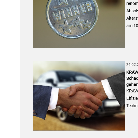
renomm
Absolv
Alters
am 10.
26.02.
KRAVA
Schad
gehen
KRAVA
Effizi
Techn