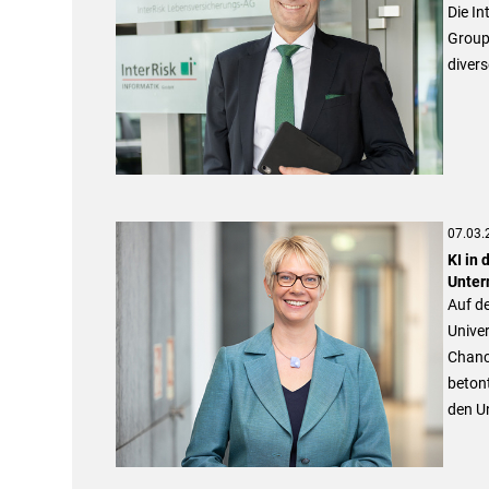
Die In
Group 
diver
07.03.
KI in
Unte
Auf de
Univer
Chance
betont
den Un