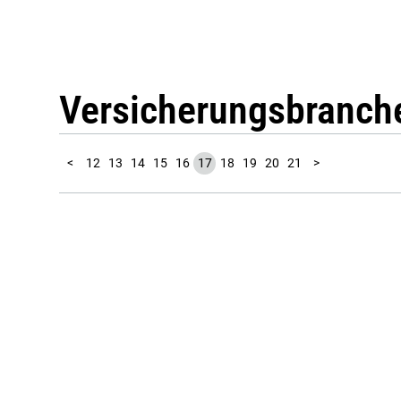
Versicherungsbranch
10
11
22
23
24
25
26
27
28
29
1
2
3
4
5
6
7
8
9
<
12
13
14
15
16
17
18
19
20
21
>