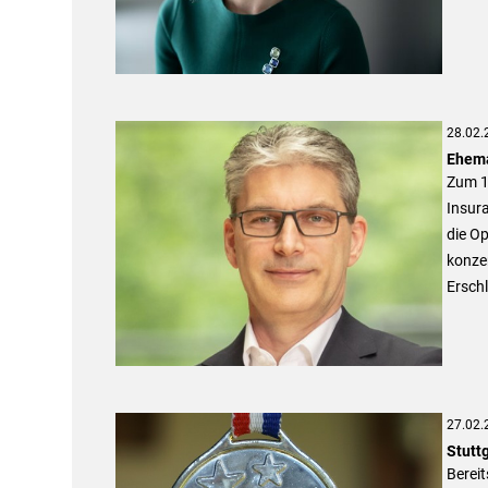
28.02.
Ehema
Zum 1.
Insura
die Op
konzen
Erschl
27.02.
Stutt
Bereit