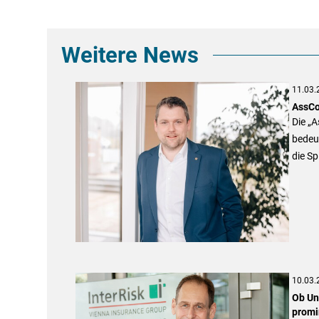
Weitere News
11.03.
AssCo
Die „
bedeut
die Sp
10.03.
Ob Unf
promi