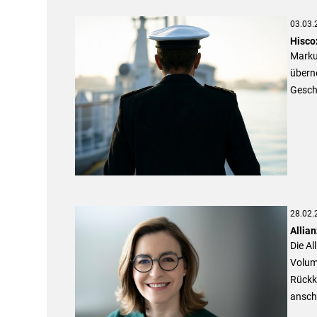
03.03.
Hisco
Marku
übern
Gesch
28.02.
Allia
Die Al
Volume
Rückk
ansch