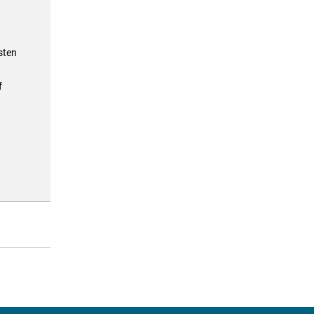
sten
f