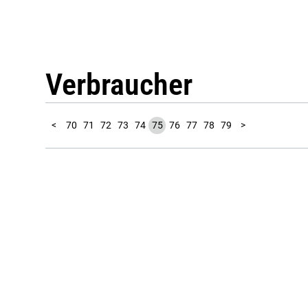
Verbraucher
10
11
12
13
14
15
16
17
18
19
20
21
22
23
24
25
26
27
28
29
30
31
32
33
34
35
36
37
38
39
40
41
42
43
44
45
46
47
48
49
50
51
52
53
54
55
56
57
58
59
60
61
62
63
64
65
66
67
68
69
80
81
82
83
84
85
86
87
88
89
90
91
92
93
94
1
2
3
4
5
6
7
8
9
<
70
71
72
73
74
75
76
77
78
79
>