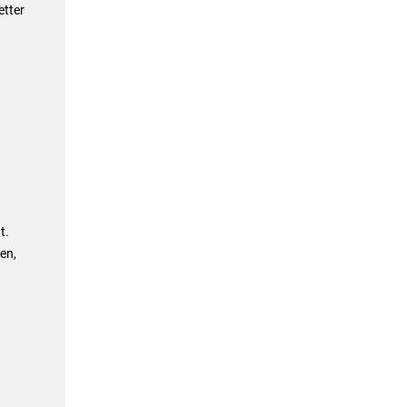
etter
t.
en,