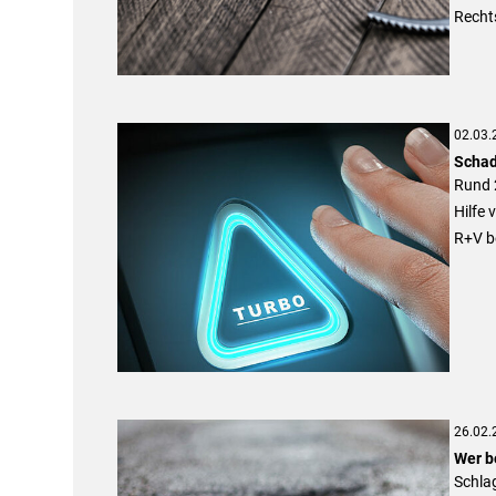
Rechts
02.03.
Schad
Rund 2
Hilfe
R+V b
26.02.
Wer b
Schla