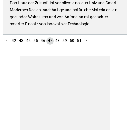
Das Haus der Zukunft ist vor allem eins: aus Holz und Smart.
Modernes Design, nachhaltige und natürliche Materialen, ein
gesundes Wohnklima und von Anfang an mitgedachter
smarter Einsatz von innovativer Technologie.
10
11
12
13
14
15
16
17
18
19
20
21
22
23
24
25
26
27
28
29
30
31
32
33
34
35
36
37
38
39
40
41
52
53
54
55
56
57
58
59
60
61
62
63
64
65
66
67
68
69
70
71
72
73
74
75
76
77
78
79
80
81
82
83
84
85
86
87
88
89
90
91
92
93
94
1
2
3
4
5
6
7
8
9
<
42
43
44
45
46
47
48
49
50
51
>