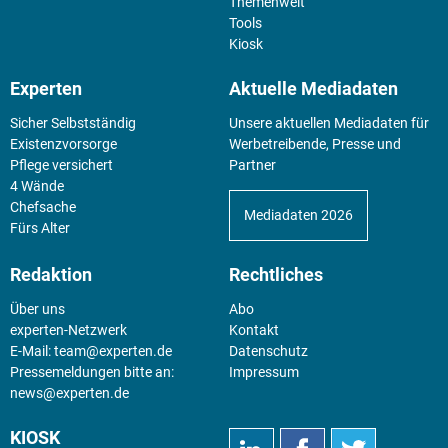
Themenwelt
Tools
Kiosk
Experten
Aktuelle Mediadaten
Sicher Selbstständig
Unsere aktuellen Mediadaten für
Existenz­vorsorge
Werbetreibende, Presse und
Pflege versichert
Partner
4 Wände
Chefsache
Mediadaten 2026
Fürs Alter
Redaktion
Rechtliches
Über uns
Abo
experten-Netzwerk
Kontakt
E-Mail:
team@experten.de
Datenschutz
Pressemeldungen bitte an:
Impressum
news@experten.de
KIOSK