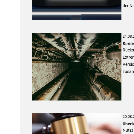
der N
21.08.
Seriö
Rücks
Extre
Versic
zusam
20.08.
Überl
Nutzt