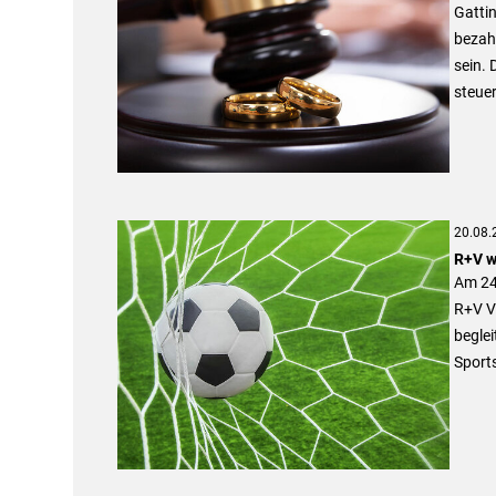
Gatti
bezah
sein.
steuer
20.08.
R+V w
Am 24.
R+V V
beglei
Sport