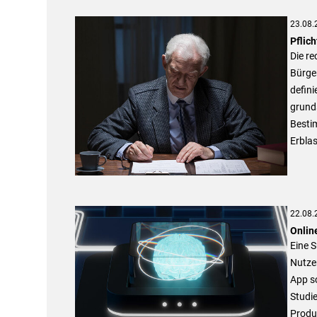
23.08.
Pflic
Die re
Bürge
defini
grunds
Bestim
Erblas
22.08.
Onlin
Eine 
Nutze
App sc
Studi
Produ