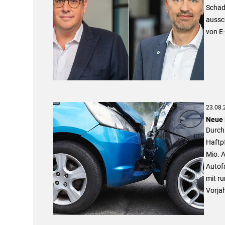
Schade
aussch
von E
23.08.
Neue 
Durch 
Haftpf
Mio. A
Autofa
mit ru
Vorjah