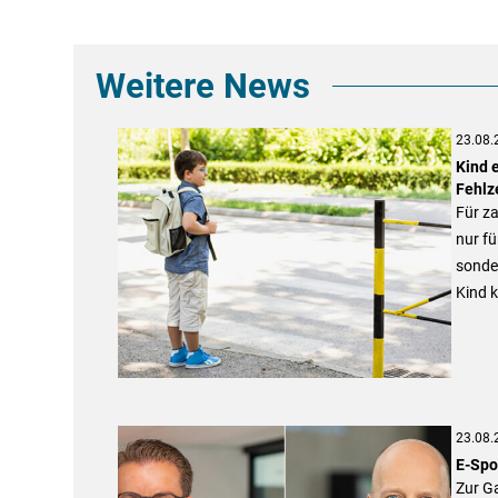
Weitere News
23.08.
Kind 
Fehlz
Für za
nur f
sonde
Kind k
23.08.
E-Spo
Zur Ga