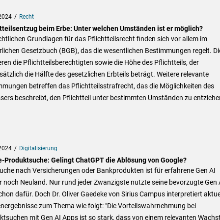
2024
Recht
htteilsentzug beim Erbe: Unter welchen Umständen ist er möglich?
chtlichen Grundlagen für das Pflichtteilsrecht finden sich vor allem im
rlichen Gesetzbuch (BGB), das die wesentlichen Bestimmungen regelt. Di
eren die Pflichtteilsberechtigten sowie die Höhe des Pflichtteils, der
ätzlich die Hälfte des gesetzlichen Erbteils beträgt. Weitere relevante
mungen betreffen das Pflichtteilsstrafrecht, das die Möglichkeiten des
sers beschreibt, den Pflichtteil unter bestimmten Umständen zu entziehe
2024
Digitalisierung
e-Produktsuche: Gelingt ChatGPT die Ablösung von Google?
Suche nach Versicherungen oder Bankprodukten ist für erfahrene Gen AI
r noch Neuland. Nur rund jeder Zwanzigste nutzte seine bevorzugte Gen 
hon dafür. Doch Dr. Oliver Gaedeke von Sirius Campus interpretiert aktue
energebnisse zum Thema wie folgt: "Die Vorteilswahrnehmung bei
ktsuchen mit Gen AI Apps ist so stark, dass von einem relevanten Wach