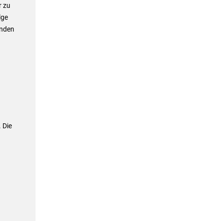
r zu
lge
änden
 Die