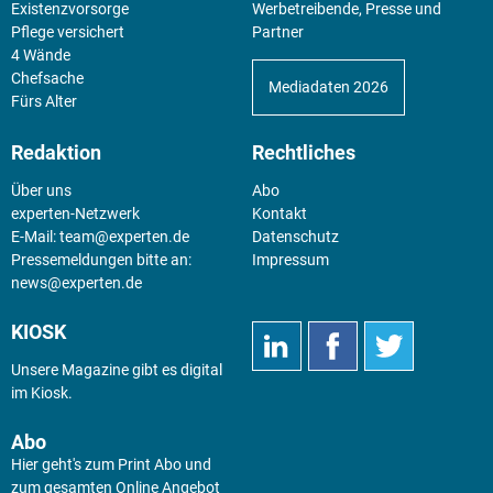
Existenz­vorsorge
Werbetreibende, Presse und
Pflege versichert
Partner
4 Wände
Chefsache
Mediadaten 2026
Fürs Alter
Redaktion
Rechtliches
Über uns
Abo
experten-Netzwerk
Kontakt
E-Mail:
team@experten.de
Datenschutz
Pressemeldungen bitte an:
Impressum
news@experten.de
KIOSK
Unsere Magazine gibt es digital
im
Kiosk
.
Abo
Hier geht's zum Print Abo und
zum gesamten Online Angebot