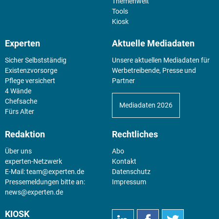
Themenwelt
Tools
Kiosk
Experten
Aktuelle Mediadaten
Sicher Selbstständig
Unsere aktuellen Mediadaten für
Existenz­vorsorge
Werbetreibende, Presse und
Pflege versichert
Partner
4 Wände
Chefsache
Mediadaten 2026
Fürs Alter
Redaktion
Rechtliches
Über uns
Abo
experten-Netzwerk
Kontakt
E-Mail:
team@experten.de
Datenschutz
Pressemeldungen bitte an:
Impressum
news@experten.de
KIOSK