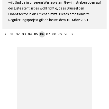
will. Und da in unserem Wertesystem Gewinnstreben oben auf
der Liste steht, ist es wohl richtig, dass Brüssel den
Finanzsektor in die Pflicht nimmt. Dieses ambitionierte
Regulierungsprojekt gilt ab heute, dem 10. März 2021.
10
11
12
13
14
15
16
17
18
19
20
21
22
23
24
25
26
27
28
29
30
31
32
33
34
35
36
37
38
39
40
41
42
43
44
45
46
47
48
49
50
51
52
53
54
55
56
57
58
59
60
61
62
63
64
65
66
67
68
69
70
71
72
73
74
75
76
77
78
79
80
91
92
93
94
95
96
97
1
2
3
4
5
6
7
8
9
<
81
82
83
84
85
86
87
88
89
90
>