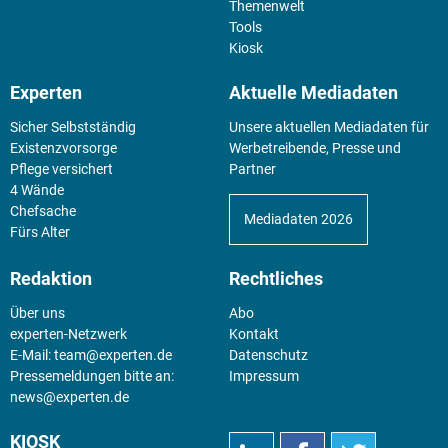
Themenwelt
Tools
Kiosk
Experten
Aktuelle Mediadaten
Sicher Selbstständig
Unsere aktuellen Mediadaten für
Existenz­vorsorge
Werbetreibende, Presse und
Pflege versichert
Partner
4 Wände
Chefsache
Mediadaten 2026
Fürs Alter
Redaktion
Rechtliches
Über uns
Abo
experten-Netzwerk
Kontakt
E-Mail:
team@experten.de
Datenschutz
Pressemeldungen bitte an:
Impressum
news@experten.de
KIOSK