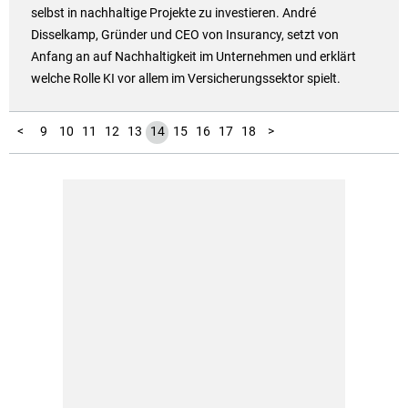
selbst in nachhaltige Projekte zu investieren. André
Disselkamp, Gründer und CEO von Insurancy, setzt von
Anfang an auf Nachhaltigkeit im Unternehmen und erklärt
welche Rolle KI vor allem im Versicherungssektor spielt.
19
20
21
22
23
24
25
26
27
28
29
30
31
32
33
34
35
36
37
38
39
40
41
42
43
44
45
46
47
48
49
50
51
52
53
54
55
56
57
58
59
60
61
62
63
64
65
66
67
68
69
70
71
72
73
74
75
76
77
78
79
80
81
82
83
84
85
86
87
88
89
90
91
92
93
94
95
96
97
1
2
3
4
5
6
7
8
<
9
10
11
12
13
14
15
16
17
18
>