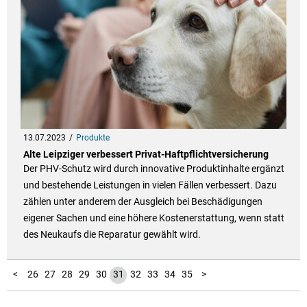
13.07.2023
Produkte
Alte Leipziger verbessert Privat-Haftpflichtversicherung
Der PHV-Schutz wird durch innovative Produktinhalte ergänzt
und bestehende Leistungen in vielen Fällen verbessert. Dazu
zählen unter anderem der Ausgleich bei Beschädigungen
eigener Sachen und eine höhere Kostenerstattung, wenn statt
des Neukaufs die Reparatur gewählt wird.
10
11
12
13
14
15
16
17
18
19
20
21
22
23
24
25
36
37
38
39
40
41
42
43
44
45
46
47
48
49
50
51
52
53
54
55
56
57
58
59
60
61
62
63
64
65
66
67
68
69
70
71
72
73
74
75
76
77
78
79
80
81
82
83
84
85
86
87
88
89
90
91
92
93
94
95
96
97
1
2
3
4
5
6
7
8
9
<
26
27
28
29
30
31
32
33
34
35
>