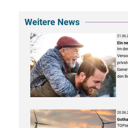
Weitere News
21.06.
Ein n
Im dem
Versor
priva
Genera
den Be
20.06.
Gotha
TOPse