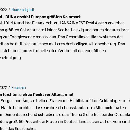
2022
Nachhaltigkeit
L IDUNA erwirbt Europas größten Solarpark
L IDUNA und ihre Finanztochter HANSAINVEST Real Assets erwerben
as größten Solarpark am Hainer See bei Leipzig und bauen dadurch ihren
ag zur Energiewende massiv aus. Das Gesamtinvestitionsvolumen der
ition beläuft sich auf einen mittleren dreistelligen Millionenbetrag. Das
t steht noch unter formellen dem Vorbehalt der endgültigen
nehmigung.
2022
Finanzen
n fürchten sich zu Recht vor Altersarmut
Sorgen und Ängste treiben Frauen mit Hinblick auf ihre Geldanlage um. 
e Hälfte befürchten, dass sie ihren Lebensstandard im Alter nicht halten
n. Dementsprechend schreiben sie das Thema Sicherheit bei der Geldanl
ers groß: 50 Prozent der Frauen in Deutschland setzen auf die vermeintl
rheit des Sparbuches.