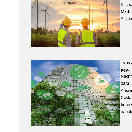
Blitz
Markt
Allge
16.06.
Key-F
Nachha
darauf
Auswir
Geldan
finanz
nachha