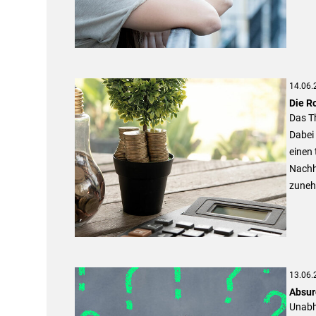
14.06.
Die R
Das T
Dabei
einen 
Nachha
zuneh
13.06.
Absur
Unabh