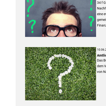
34 f G
Nachh
eine e
gemei
Finan
10.06.
Amtli
Das B
dem VO
von Na