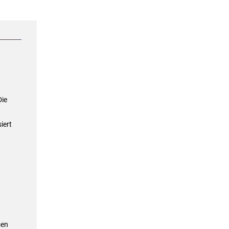
Die
iert
sen