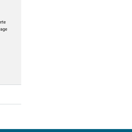
rte
rage