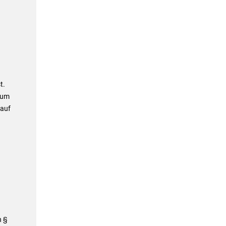
t.
 um
 auf
h §