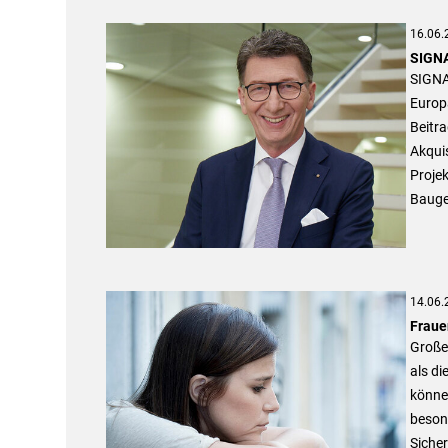
16.06.
SIGNA
SIGNA
Europ
Beitr
Akquis
Projek
Bauge
14.06.
Fraue
Große 
als di
könne
besond
Siche