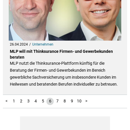
26.04.2024
Unternehmen
MLP will mit Thinksurance Firmen- und Gewerbekunden
beraten
MLP nutzt die Thinksurance-Plattform künftig für die
Beratung der Firmen- und Gewerbekunden im Bereich
gewerbliche Sachversicherung um insbesondere Kunden im
Heilwesen und beratenden Berufen individueller zu betreuen.
11
12
13
14
<
1
2
3
4
5
6
7
8
9
10
>