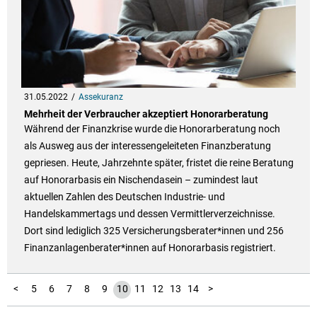
31.05.2022
Assekuranz
Mehrheit der Verbraucher akzeptiert Honorarberatung
Während der Finanzkrise wurde die Honorarberatung noch
als Ausweg aus der interessengeleiteten Finanzberatung
gepriesen. Heute, Jahrzehnte später, fristet die reine Beratung
auf Honorarbasis ein Nischendasein – zumindest laut
aktuellen Zahlen des Deutschen Industrie- und
Handelskammertags und dessen Vermittlerverzeichnisse.
Dort sind lediglich 325 Versicherungsberater*innen und 256
Finanzanlagenberater*innen auf Honorarbasis registriert.
1
2
3
4
<
5
6
7
8
9
10
11
12
13
14
>