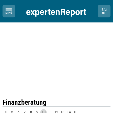
Finanzberatung
1
2
3
4
<
5
6
7
8
9
10
11
12
13
14
>