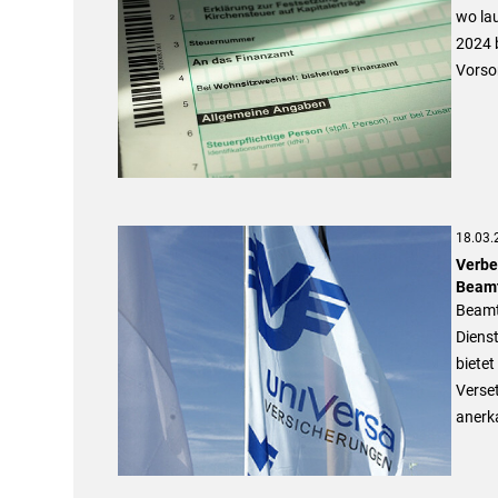
wo la
2024 b
Vorso
18.03.
Verbe
Beam
Beamte
Dienst
bietet
Verset
anerka