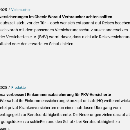
2025
Verbraucher
versicherungen im Check: Worauf Verbraucher achten sollten
laubszeit steht vor der Tür – doch wer sich entspannt auf Reisen begeben 
e sich vorab mit dem passenden Versicherungsschutz auseinandersetzen.
er Versicherten e. V. (BdV) warnt davor, dass nicht alle Reiseversicheru
ll sind oder den erwarteten Schutz bieten.
2025
Produkte
rsa verbessert Einkommensabsicherung für PKV-Versicherte
niVersa hat ihr Einkommenssicherungskonzept unisafe|HQ weiterentwicke
ietet privat Krankenversicherten nun einen nahtlosen Übergang vom
ntagegeld zur Berufsunfähigkeitsrente. Die Neuerungen zielen darauf ab
rgungslücken zu schließen und den Schutz bei Berufsunfähigkeit zu
ssern.