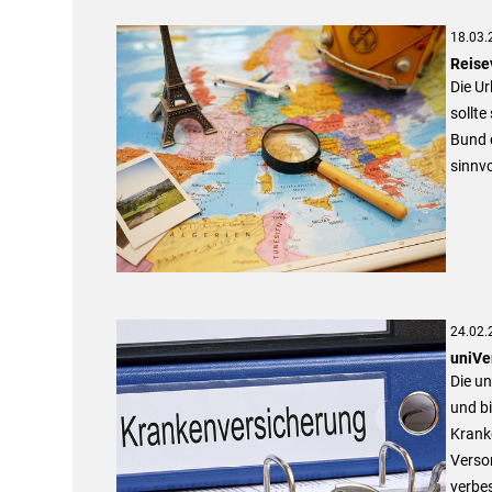
18.03.
Reise
Die Ur
sollt
Bund d
sinnvo
24.02.
uniVe
Die u
und b
Kranke
Verso
verbe