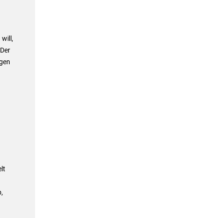
will,
 Der
ngen
lt
,