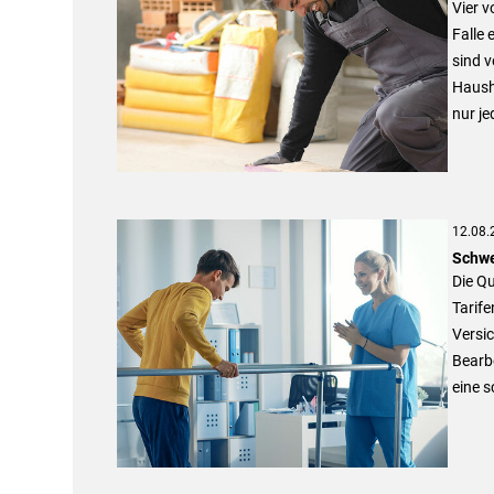
Vier v
Falle 
sind v
Haush
nur je
12.08.
Schwe
Die Qu
Tarife
Versic
Bearb
eine s