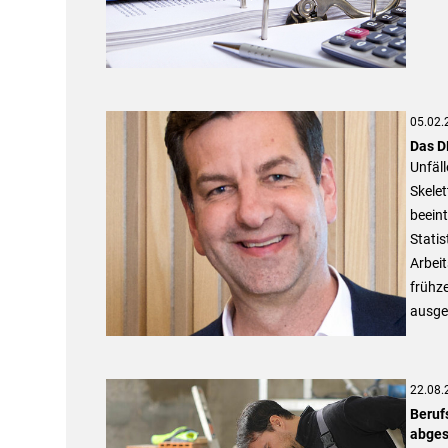
05.02.
Das D
Unfäl
Skelet
beeint
Statis
Arbei
frühze
ausge
22.08.
Beruf
abges