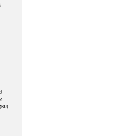
g
d
er
 (BU)
.