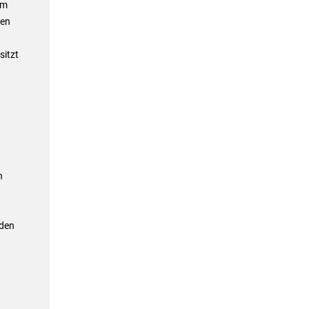
im
fen
sitzt
n
nden