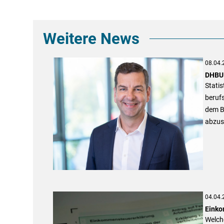
Weitere News
08.04.
DHBU:
Statis
beruf
dem Be
abzus
04.04.
Einko
Welch