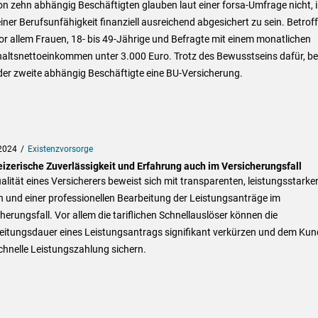
on zehn abhängig Beschäftigten glauben laut einer forsa-Umfrage nicht, 
einer Berufsunfähigkeit finanziell ausreichend abgesichert zu sein. Betrof
or allem Frauen, 18- bis 49-Jährige und Befragte mit einem monatlichen
altsnettoeinkommen unter 3.000 Euro. Trotz des Bewusstseins dafür, be
der zweite abhängig Beschäftigte eine BU-Versicherung.
2024
Existenzvorsorge
izerische Zuverlässigkeit und Erfahrung auch im Versicherungsfall
alität eines Versicherers beweist sich mit transparenten, leistungsstarke
n und einer professionellen Bearbeitung der Leistungsanträge im
herungsfall. Vor allem die tariflichen Schnellauslöser können die
eitungsdauer eines Leistungsantrags signifikant verkürzen und dem Ku
chnelle Leistungszahlung sichern.