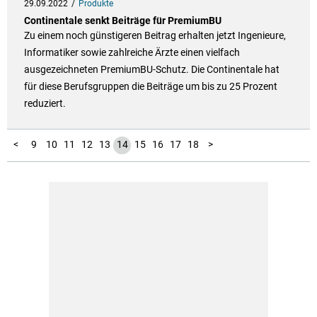
29.09.2022
Produkte
Continentale senkt Beiträge für PremiumBU
Zu einem noch günstigeren Beitrag erhalten jetzt Ingenieure,
Informatiker sowie zahlreiche Ärzte einen vielfach
ausgezeichneten PremiumBU-Schutz. Die Continentale hat
für diese Berufsgruppen die Beiträge um bis zu 25 Prozent
reduziert.
19
20
21
22
23
24
25
26
27
28
29
30
31
32
33
34
35
36
1
2
3
4
5
6
7
8
<
9
10
11
12
13
14
15
16
17
18
>