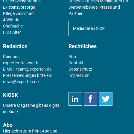
Sicher Selbstständig
Unsere aktuellen Mediadaten für
Existenz­vorsorge
Werbetreibende, Presse und
Pflege versichert
Partner
4 Wände
Chefsache
Mediadaten 2026
Fürs Alter
Redaktion
Rechtliches
Über uns
Abo
experten-Netzwerk
Kontakt
E-Mail:
team@experten.de
Datenschutz
Pressemeldungen bitte an:
Impressum
news@experten.de
KIOSK
Unsere Magazine gibt es digital
im
Kiosk
.
Abo
Hier geht's zum Print Abo und