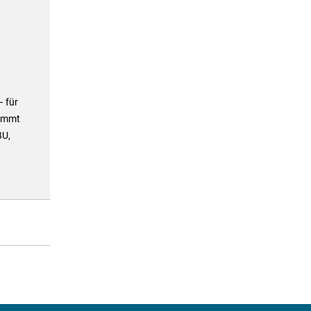
 für
kommt
BU,