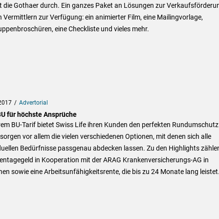
et die Gothaer durch. Ein ganzes Paket an Lösungen zur Verkaufsförderu
 Vermittlern zur Verfügung: ein animierter Film, eine Mailingvorlage,
uppenbroschüren, eine Checkliste und vieles mehr.
2017
Advertorial
BU für höchste Ansprüche
rem BU-Tarif bietet Swiss Life ihren Kunden den perfekten Rundumschutz
sorgen vor allem die vielen verschiedenen Optionen, mit denen sich alle
duellen Bedürfnisse passgenau abdecken lassen. Zu den Highlights zählen
entagegeld in Kooperation mit der ARAG Krankenversicherungs-AG in
n sowie eine Arbeitsunfähigkeitsrente, die bis zu 24 Monate lang leistet