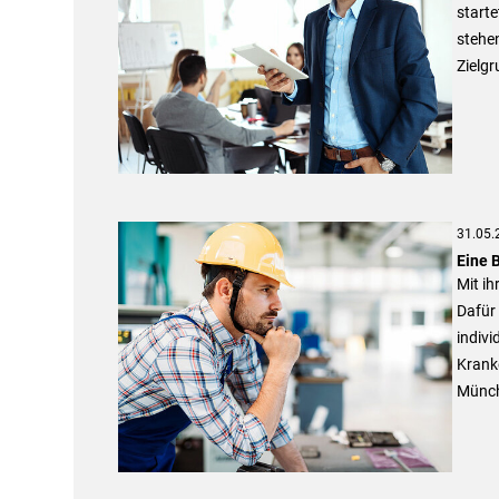
start
stehen
Zielgr
31.05.
Eine 
Mit ih
Dafür 
indivi
Krank
Münche