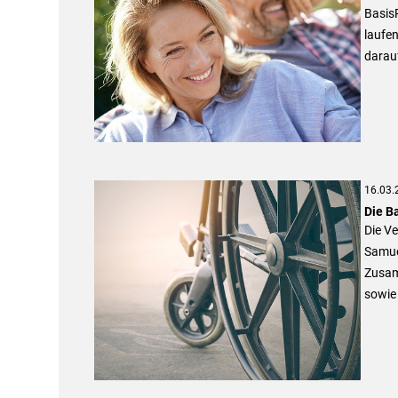
BasisR
laufe
darau
16.03.
Die B
Die Ve
Samue
Zusam
sowie 