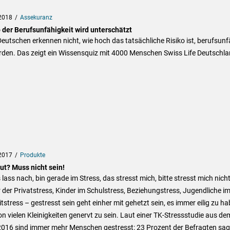
2018
Assekuranz
 der Berufsunfähigkeit wird unterschätzt
Deutschen erkennen nicht, wie hoch das tatsächliche Risiko ist, berufsunf
rden. Das zeigt ein Wissensquiz mit 4000 Menschen Swiss Life Deutschla
2017
Produkte
ut? Muss nicht sein!
 lass nach, bin gerade im Stress, das stresst mich, bitte stresst mich nicht
der Privatstress, Kinder im Schulstress, Beziehungstress, Jugendliche i
itstress – gestresst sein geht einher mit gehetzt sein, es immer eilig zu h
n vielen Kleinigkeiten genervt zu sein. Laut einer TK-Stressstudie aus de
2016 sind immer mehr Menschen gestresst: 23 Prozent der Befragten sag