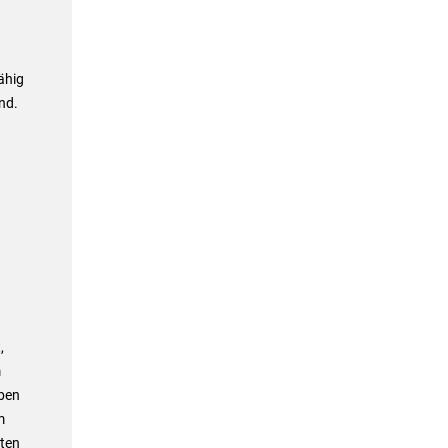
ähig
nd.
,
m
aben
m
ten