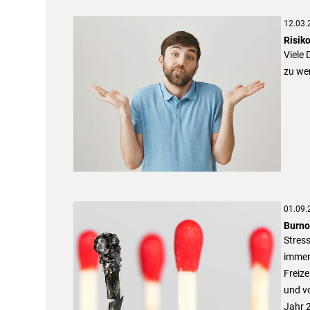
12.03.
Risiko
Viele 
zu we
01.09.
Burno
Stress
immer 
Freize
und vo
Jahr 