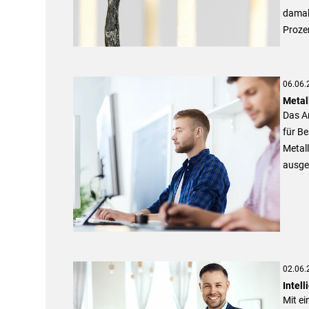
damals
Prozen
06.06.
Metal
Das An
für Be
Metall
ausge
02.06.
Intell
Mit e