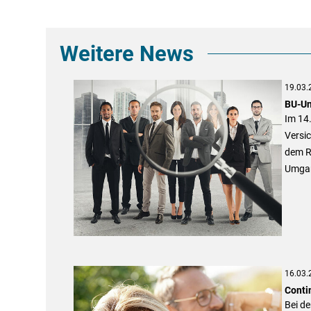
Weitere News
19.03.
BU-Un
Im 14
Versic
dem Ra
Umgan
16.03.
Conti
Bei de