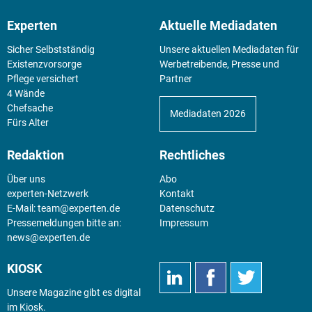
Experten
Aktuelle Mediadaten
Sicher Selbstständig
Unsere aktuellen Mediadaten für
Existenz­vorsorge
Werbetreibende, Presse und
Pflege versichert
Partner
4 Wände
Chefsache
Mediadaten 2026
Fürs Alter
Redaktion
Rechtliches
Über uns
Abo
experten-Netzwerk
Kontakt
E-Mail:
team@experten.de
Datenschutz
Pressemeldungen bitte an:
Impressum
news@experten.de
KIOSK
Unsere Magazine gibt es digital
im
Kiosk
.