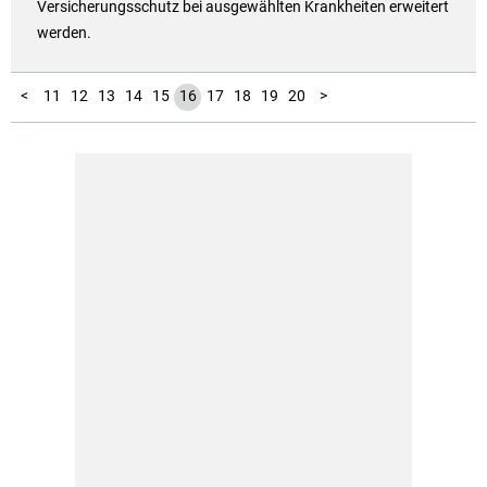
Versicherungsschutz bei ausgewählten Krankheiten erweitert
werden.
10
21
22
23
24
25
26
27
28
29
30
31
32
33
34
35
36
1
2
3
4
5
6
7
8
9
<
11
12
13
14
15
16
17
18
19
20
>