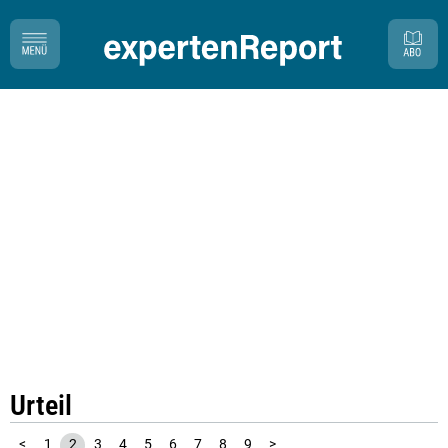
Urteil
<
1
2
3
4
5
6
7
8
9
>