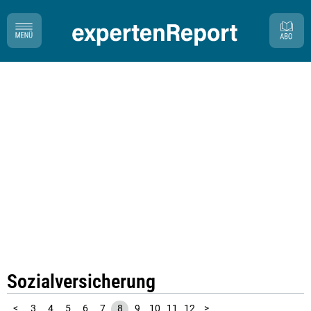
Sozialversicherung
1
2
<
3
4
5
6
7
8
9
10
11
12
>