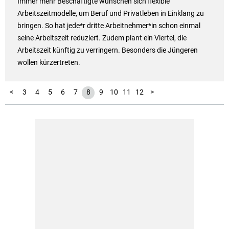
Immer mehr Beschäftigte wünschen sich flexible
Arbeitszeitmodelle, um Beruf und Privatleben in Einklang zu
bringen. So hat jede*r dritte Arbeitnehmer*in schon einmal
seine Arbeitszeit reduziert. Zudem plant ein Viertel, die
Arbeitszeit künftig zu verringern. Besonders die Jüngeren
wollen kürzertreten.
1
2
<
3
4
5
6
7
8
9
10
11
12
>