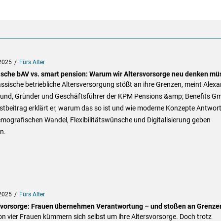
2025
Fürs Alter
ische bAV vs. smart pension: Warum wir Altersvorsorge neu denken mü
assische betriebliche Altersversorgung stößt an ihre Grenzen, meint Alex
und, Gründer und Geschäftsführer der KPM Pensions &amp; Benefits G
stbeitrag erklärt er, warum das so ist und wie moderne Konzepte Antwor
mografischen Wandel, Flexibilitätswünsche und Digitalisierung geben
n.
2025
Fürs Alter
svorsorge: Frauen übernehmen Verantwortung – und stoßen an Grenze
on vier Frauen kümmern sich selbst um ihre Altersvorsorge. Doch trotz