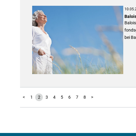
10.05.
Baloi
Balois
fonds
bei Ba
<
1
2
3
4
5
6
7
8
>