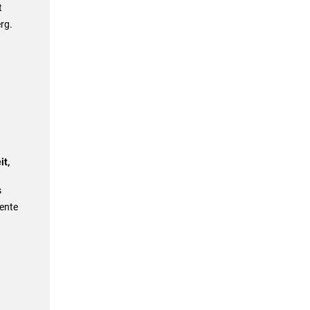
t
rg.
it,
s
ente