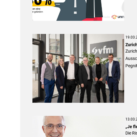
19.03.
Zurich
Zuric
Aussch
Pegnit
13.03.
„Je fl
Die Ri