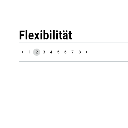
Flexibilität
<
1
2
3
4
5
6
7
8
>