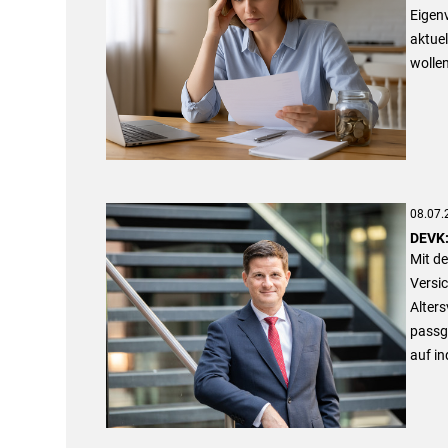
Eigenv
aktuel
wollen
08.07.
DEVK:
Mit de
Versic
Alter
passg
auf in