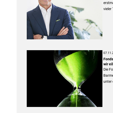
erstma
vieler
07.11.
Fondsr
wir ei
Die Fo
Barme
unter 