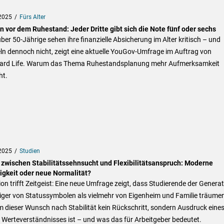
2025
Fürs Alter
n vor dem Ruhestand: Jeder Dritte gibt sich die Note fünf oder sechs
über 50-Jährige sehen ihre finanzielle Absicherung im Alter kritisch – und
n dennoch nicht, zeigt eine aktuelle YouGov-Umfrage im Auftrag von
ard Life. Warum das Thema Ruhestandsplanung mehr Aufmerksamkeit
ht.
2025
Studien
 zwischen Stabilitätssehnsucht und Flexibilitätsanspruch: Moderne
igkeit oder neue Normalität?
ion trifft Zeitgeist: Eine neue Umfrage zeigt, dass Studierende der Genera
iger von Statussymbolen als vielmehr von Eigenheim und Familie träume
dieser Wunsch nach Stabilität kein Rückschritt, sondern Ausdruck eine
Werteverständnisses ist – und was das für Arbeitgeber bedeutet.