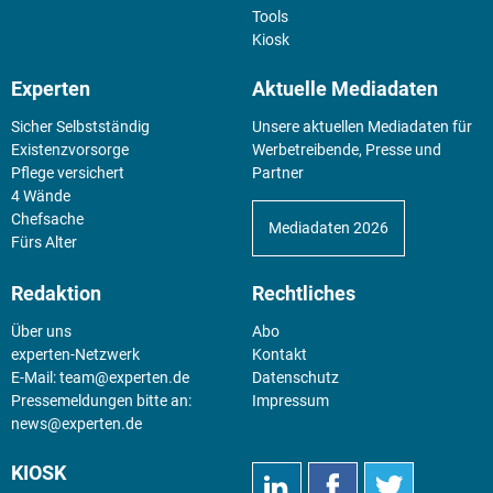
Tools
Kiosk
Experten
Aktuelle Mediadaten
Sicher Selbstständig
Unsere aktuellen Mediadaten für
Existenz­vorsorge
Werbetreibende, Presse und
Pflege versichert
Partner
4 Wände
Chefsache
Mediadaten 2026
Fürs Alter
Redaktion
Rechtliches
Über uns
Abo
experten-Netzwerk
Kontakt
E-Mail:
team@experten.de
Datenschutz
Pressemeldungen bitte an:
Impressum
news@experten.de
KIOSK