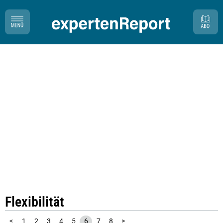
Flexibilität
<
1
2
3
4
5
6
7
8
>