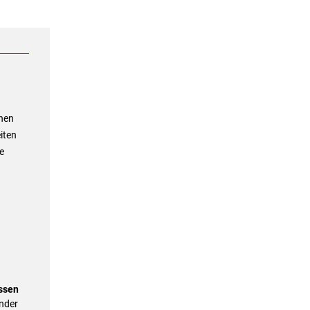
chen
iten
e
ssen
ander