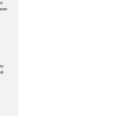
ht
essen
 zu
roß