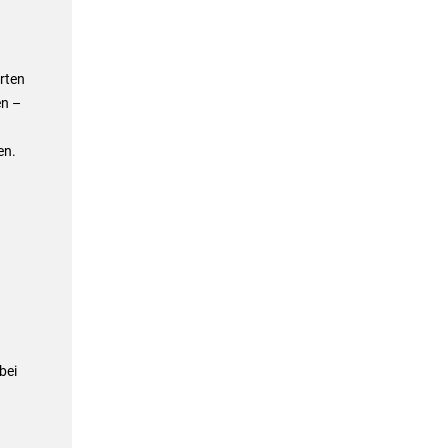
rten
en –
en.
bei