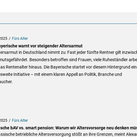
2025
Fürs Alter
ayerische warnt vor steigender Altersarmut
tersarmut in Deutschland nimmt zu: Fast jeder fünfte Rentner gilt inzwis
mutsgefährdet. Besonders betroffen sind Frauen, viele Ruheständler arbe
as Rentenalter hinaus. Die Bayerische startet vor diesem Hintergrund ein
weite Initiative – mit einem klaren Appell an Politik, Branche und
aucher.
2025
Fürs Alter
ische bAV vs. smart pension: Warum wir Altersvorsorge neu denken mü
assische betriebliche Altersversorgung stößt an ihre Grenzen, meint Alex