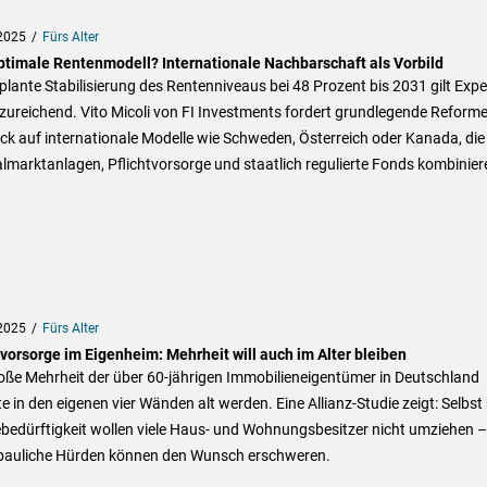
2025
Fürs Alter
ptimale Rentenmodell? Internationale Nachbarschaft als Vorbild
plante Stabilisierung des Rentenniveaus bei 48 Prozent bis 2031 gilt Expe
zureichend. Vito Micoli von FI Investments fordert grundlegende Reform
ick auf internationale Modelle wie Schweden, Österreich oder Kanada, die
lmarktanlagen, Pflichtvorsorge und staatlich regulierte Fonds kombinier
2025
Fürs Alter
svorsorge im Eigenheim: Mehrheit will auch im Alter bleiben
oße Mehrheit der über 60-jährigen Immobilieneigentümer in Deutschland
 in den eigenen vier Wänden alt werden. Eine Allianz-Studie zeigt: Selbst 
bedürftigkeit wollen viele Haus- und Wohnungsbesitzer nicht umziehen –
bauliche Hürden können den Wunsch erschweren.