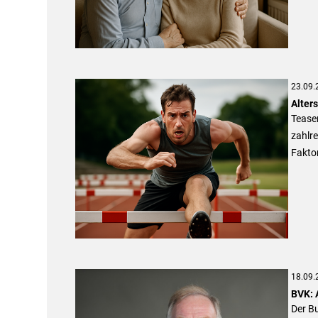
23.09.
Alter
Teaser
zahlre
Fakto
18.09.
BVK: A
Der Bu