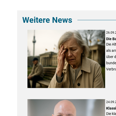
Weitere News
26.09.
Die B
Die Al
als ar
über d
bundes
Verbr
24.09.
Klass
Die kl