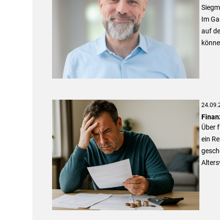
Siegm
Im Ga
auf de
könne
24.09.
Finan
Über f
ein Re
gesche
Alters