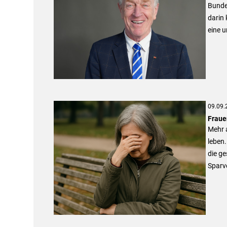
Bunde
darin
eine 
09.09.
Fraue
Mehr a
leben.
die g
Sparve