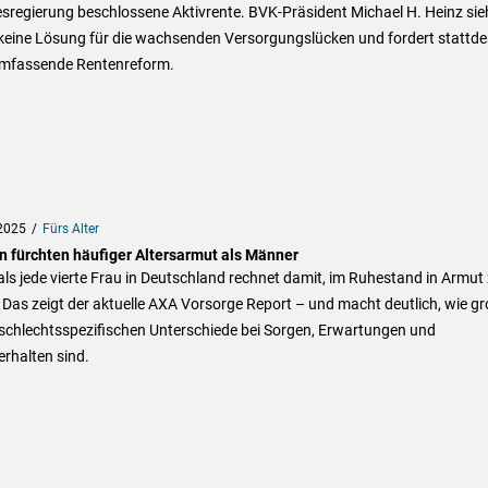
sregierung beschlossene Aktivrente. BVK-Präsident Michael H. Heinz sie
 keine Lösung für die wachsenden Versorgungslücken und fordert stattd
umfassende Rentenreform.
2025
Fürs Alter
n fürchten häufiger Altersarmut als Männer
ls jede vierte Frau in Deutschland rechnet damit, im Ruhestand in Armut
 Das zeigt der aktuelle AXA Vorsorge Report – und macht deutlich, wie g
eschlechtsspezifischen Unterschiede bei Sorgen, Erwartungen und
rhalten sind.