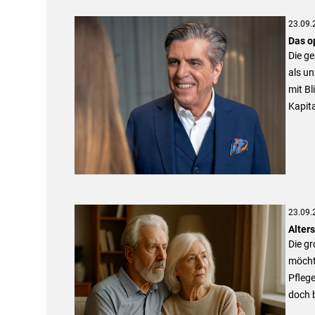
23.09.
Das o
Die ge
als un
mit Bl
Kapita
23.09.
Alter
Die gr
möchte
Pflege
doch 