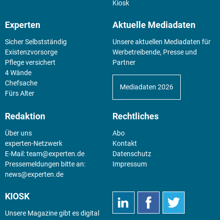
Kiosk
Experten
Aktuelle Mediadaten
Sicher Selbstständig
Unsere aktuellen Mediadaten für
Existenz­vorsorge
Werbetreibende, Presse und
Pflege versichert
Partner
4 Wände
Chefsache
Mediadaten 2026
Fürs Alter
Redaktion
Rechtliches
Über uns
Abo
experten-Netzwerk
Kontakt
E-Mail:
team@experten.de
Datenschutz
Pressemeldungen bitte an:
Impressum
news@experten.de
KIOSK
Unsere Magazine gibt es digital