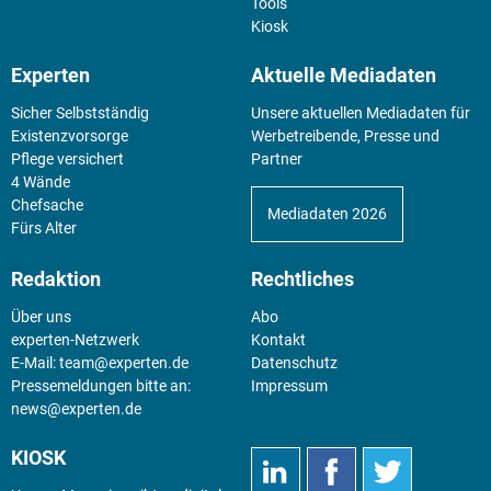
Tools
Kiosk
Experten
Aktuelle Mediadaten
Sicher Selbstständig
Unsere aktuellen Mediadaten für
Existenz­vorsorge
Werbetreibende, Presse und
Pflege versichert
Partner
4 Wände
Chefsache
Mediadaten 2026
Fürs Alter
Redaktion
Rechtliches
Über uns
Abo
experten-Netzwerk
Kontakt
E-Mail:
team@experten.de
Datenschutz
Pressemeldungen bitte an:
Impressum
news@experten.de
KIOSK