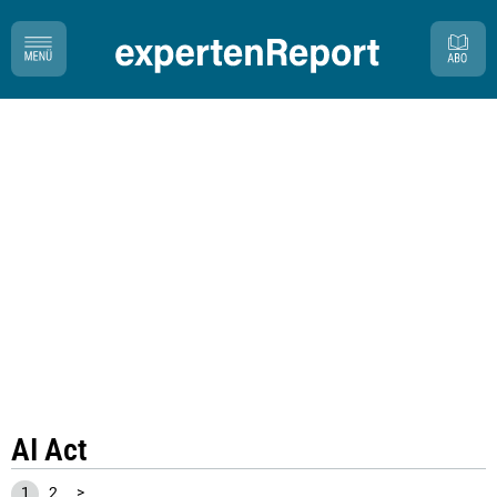
AI Act
1
2
>