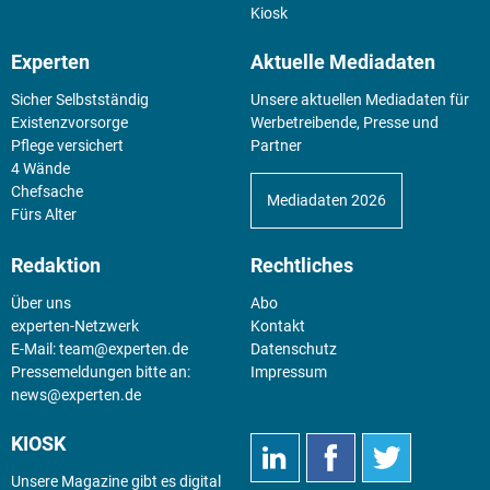
Kiosk
Experten
Aktuelle Mediadaten
Sicher Selbstständig
Unsere aktuellen Mediadaten für
Existenz­vorsorge
Werbetreibende, Presse und
Pflege versichert
Partner
4 Wände
Chefsache
Mediadaten 2026
Fürs Alter
Redaktion
Rechtliches
Über uns
Abo
experten-Netzwerk
Kontakt
E-Mail:
team@experten.de
Datenschutz
Pressemeldungen bitte an:
Impressum
news@experten.de
KIOSK
Unsere Magazine gibt es digital